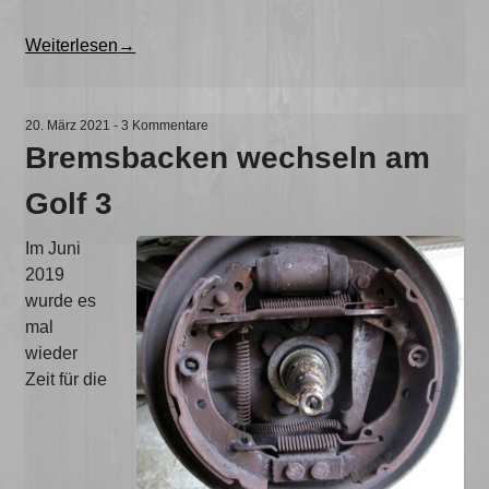
„Lammfellbezüge
Weiterlesen
→
für
die
Vordersitze
20. März 2021
-
3 Kommentare
beim
Bremsbacken wechseln am
Golf
Golf 3
3“
Im Juni
2019
wurde es
mal
wieder
Zeit für die