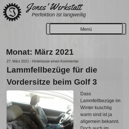
Zum
Jones' Werkstatt
Inhalt
Perfektion ist langweilig
springen
Menü
Monat:
März 2021
27. März 2021
-
Hinterlasse einen Kommentar
Lammfellbezüge für die
Vordersitze beim Golf 3
Dass
Lammfellbezüge im
Winter kuschlig
warm sind ist ja
allgemein bekannt.
Doch auch im