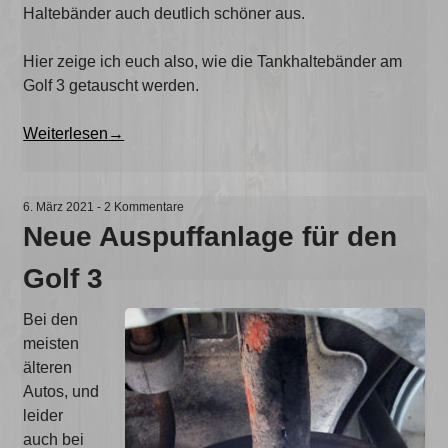
Haltebänder auch deutlich schöner aus.
Hier zeige ich euch also, wie die Tankhaltebänder am
Golf 3 getauscht werden.
„Tankhaltebänder
Weiterlesen
→
erneuern
am
Golf
6. März 2021
-
2 Kommentare
3“
Neue Auspuffanlage für den
Golf 3
Bei den
meisten
älteren
Autos, und
leider
auch bei