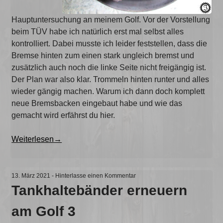
Hauptuntersuchung an meinem Golf. Vor der Vorstellung
beim TÜV habe ich natürlich erst mal selbst alles
kontrolliert. Dabei musste ich leider feststellen, dass die
Bremse hinten zum einen stark ungleich bremst und
zusätzlich auch noch die linke Seite nicht freigängig ist.
Der Plan war also klar. Trommeln hinten runter und alles
wieder gängig machen. Warum ich dann doch komplett
neue Bremsbacken eingebaut habe und wie das
gemacht wird erfährst du hier.
„Bremsbacken
Weiterlesen
→
wechseln
am
Golf
13. März 2021
-
Hinterlasse einen Kommentar
3“
Tankhaltebänder erneuern
am Golf 3