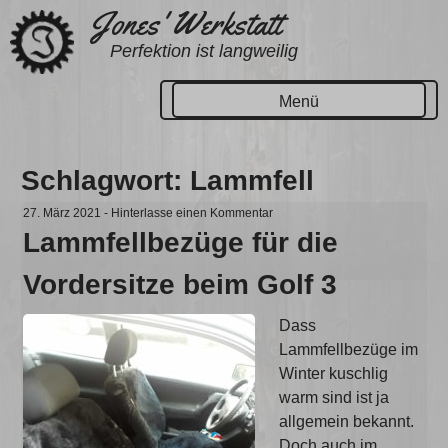
Zum
Jones' Werkstatt
Inhalt
Perfektion ist langweilig
springen
Menü
Schlagwort:
Lammfell
27. März 2021
-
Hinterlasse einen Kommentar
Lammfellbezüge für die
Vordersitze beim Golf 3
Dass
Lammfellbezüge im
Winter kuschlig
warm sind ist ja
allgemein bekannt.
Doch auch im