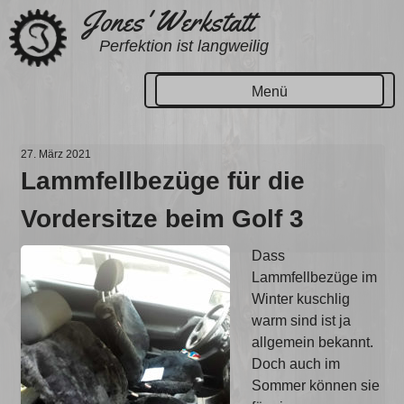
Zum
Jones' Werkstatt
Inhalt
Perfektion ist langweilig
springen
Menü
27. März 2021
Lammfellbezüge für die
Vordersitze beim Golf 3
Dass
Lammfellbezüge im
Winter kuschlig
warm sind ist ja
allgemein bekannt.
Doch auch im
Sommer können sie