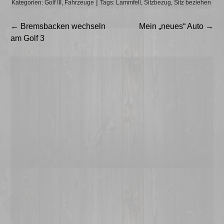
Kategorien:
Golf III
,
Fahrzeuge
Tags:
Lammfell
,
Sitzbezug
,
Sitz beziehen
Beitragsnavigation
←
Bremsbacken wechseln
Mein „neues“ Auto
→
am Golf 3