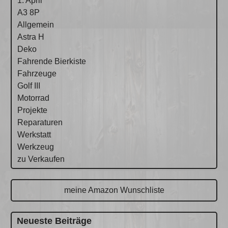
1. April
A3 8P
Allgemein
Astra H
Deko
Fahrende Bierkiste
Fahrzeuge
Golf III
Motorrad
Projekte
Reparaturen
Werkstatt
Werkzeug
zu Verkaufen
meine Amazon Wunschliste
Neueste Beiträge