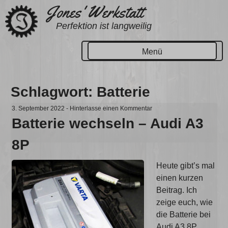
Zum
Jones' Werkstatt
Inhalt
Perfektion ist langweilig
springen
Menü
Schlagwort:
Batterie
3. September 2022
-
Hinterlasse einen Kommentar
Batterie wechseln – Audi A3
8P
Heute gibt’s mal
einen kurzen
Beitrag. Ich
zeige euch, wie
die Batterie bei
Audi A3 8P