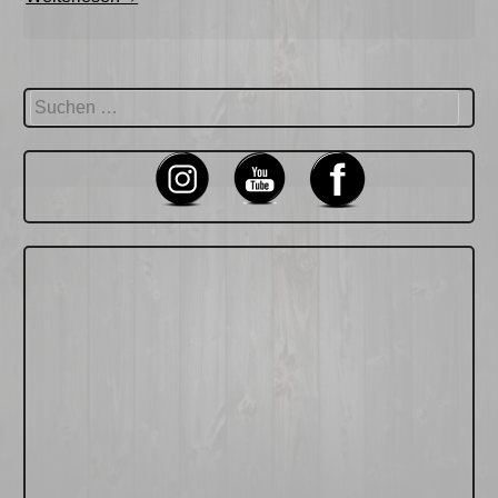
Bierkiste
–
Batteriehalter“
Suchen
nach: