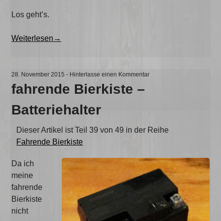
Los geht’s.
„Batterie
Weiterlesen
→
wechseln
–
Audi
28. November 2015
-
Hinterlasse einen Kommentar
A3
fahrende Bierkiste –
8P“
Batteriehalter
Dieser Artikel ist Teil 39 von 49 in der Reihe
Fahrende Bierkiste
Da ich
meine
fahrende
Bierkiste
nicht