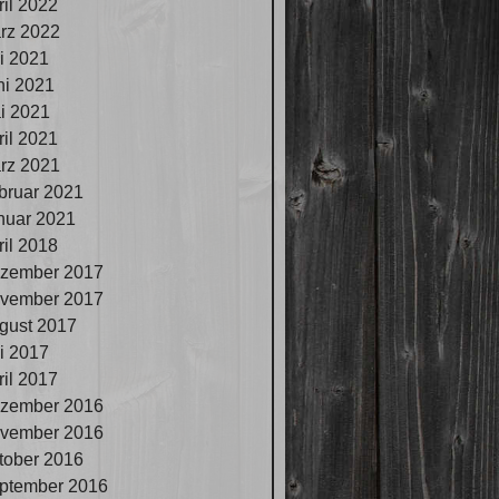
ril 2022
rz 2022
li 2021
ni 2021
i 2021
ril 2021
rz 2021
bruar 2021
nuar 2021
ril 2018
zember 2017
vember 2017
gust 2017
li 2017
ril 2017
zember 2016
vember 2016
tober 2016
ptember 2016