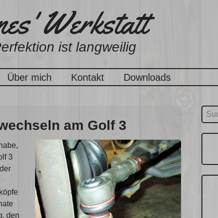
es' Werkstatt
erfektion ist langweilig
Über mich
Kontakt
Downloads
Suc
wechseln am Golf 3
nach
 habe,
lf 3
 der
nköpfe
nate
g, den