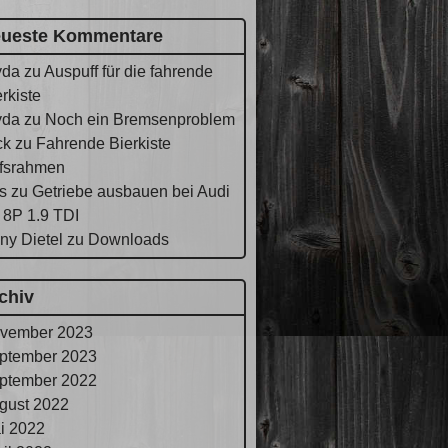
ueste Kommentare
yda
zu
Auspuff für die fahrende
rkiste
yda
zu
Noch ein Bremsenproblem
ck
zu
Fahrende Bierkiste
lfsrahmen
s
zu
Getriebe ausbauen bei Audi
 8P 1.9 TDI
ny Dietel
zu
Downloads
chiv
vember 2023
ptember 2023
ptember 2022
gust 2022
i 2022