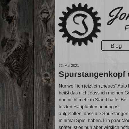
Zum
Jon
Inhalt
springen
P
Blog
22. Mai 2021
Spurstangenkopf 
Nur weil ich jetzt ein „neues“ Auto
heißt das nicht dass ich meinen Go
nun nicht mehr in Stand halte. Bei
letzten Hauptuntersuchung ist
aufgefallen, dass die Spurstange
minimal Spiel haben. Ein paar Mo
später ist es nun aber wirklich nöti