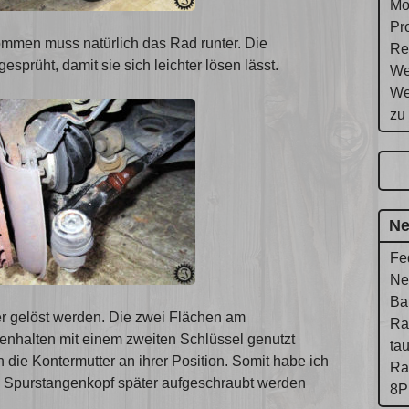
Mo
Pr
mmen muss natürlich das Rad runter. Die
Re
prüht, damit sie sich leichter lösen lässt.
We
We
zu
Ne
Fe
Ne
Ba
er gelöst werden. Die zwei Flächen am
Ra
nhalten mit einem zweiten Schlüssel genutzt
ta
die Kontermutter an ihrer Position. Somit habe ich
Ra
ue Spurstangenkopf später aufgeschraubt werden
8P