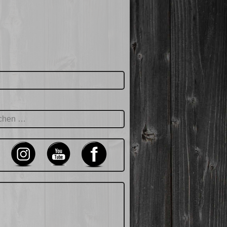
hen
: