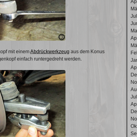
Ap
Mä
Ju
Ju
Ma
Ap
Mä
opf mit einem
Abdrückwerkzeug
aus dem Konus
Fe
enkopf einfach runtergedreht werden.
Ja
Ap
De
No
Au
Ju
Ap
De
No
Ok
Se