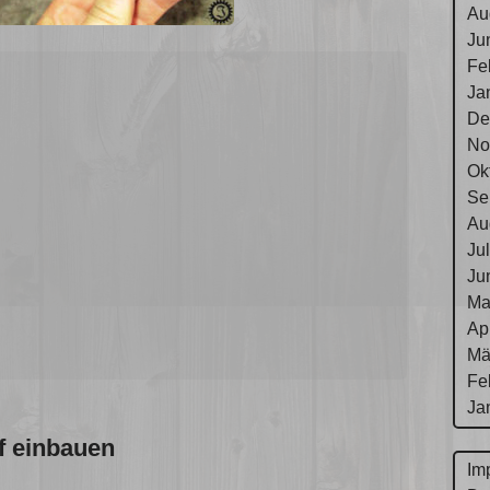
Au
Ju
Fe
Ja
De
No
Ok
Se
Au
Ju
Ju
Ma
Ap
Mä
Fe
Ja
f einbauen
Im