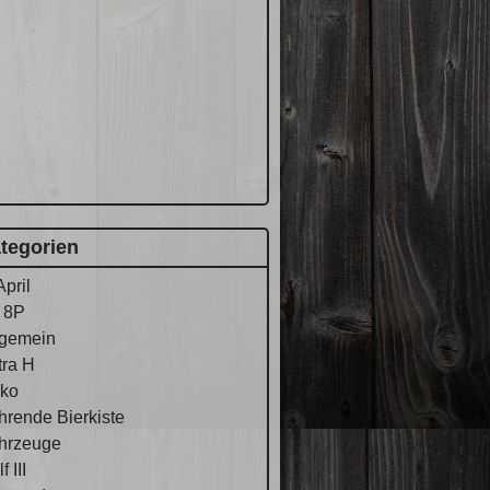
tegorien
April
 8P
lgemein
tra H
ko
hrende Bierkiste
hrzeuge
f III