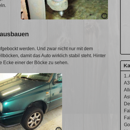
ln.
 ausbauen
ufgebockt werden. Und zwar nicht nur mit dem
böcken, damit das Auto wirklich stabil steht. Hinter
ue Ecke einer der Böcke zu sehen.
Ka
1. 
A3
Al
As
De
Fa
Fa
Gol