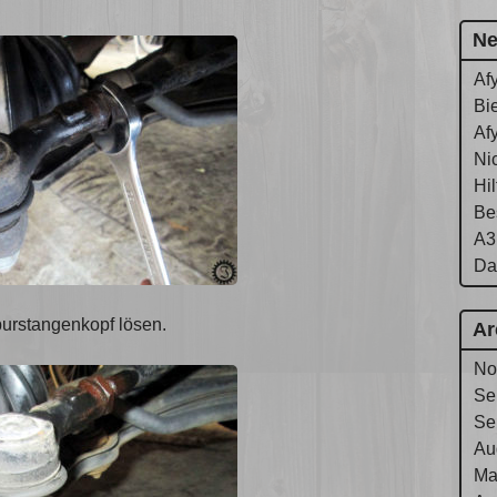
Ne
Af
Bie
Af
Ni
Hi
Be
A3
Da
urstangenkopf lösen.
Ar
No
Se
Se
Au
Ma