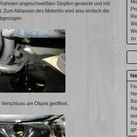
Mo
m Rahmen angeschweißten Stopfen gesteckt und mit
Pr
t. Zum Ablassen des Motoröls wird also einfach die
Re
abgezogen.
We
We
zu
Ne
Fe
Ne
Ba
r Verschluss am Öltank geöffnet.
Ra
ta
Ra
8P