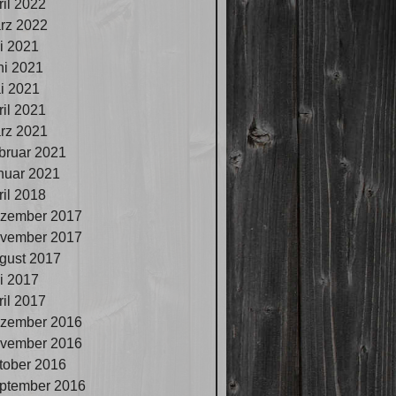
ril 2022
rz 2022
li 2021
ni 2021
i 2021
ril 2021
rz 2021
bruar 2021
nuar 2021
ril 2018
zember 2017
vember 2017
gust 2017
li 2017
ril 2017
zember 2016
vember 2016
tober 2016
ptember 2016