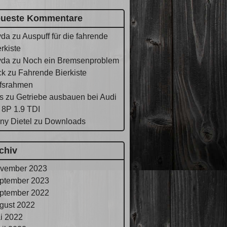
ueste Kommentare
yda
zu
Auspuff für die fahrende
rkiste
yda
zu
Noch ein Bremsenproblem
ck
zu
Fahrende Bierkiste
lfsrahmen
s
zu
Getriebe ausbauen bei Audi
 8P 1.9 TDI
ny Dietel
zu
Downloads
chiv
vember 2023
ptember 2023
ptember 2022
gust 2022
i 2022