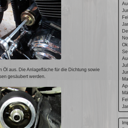
Au
Ju
Fe
Ja
De
No
Ok
Se
Au
Ju
n Öl aus. Die Anlagefläche für die Dichtung sowie
Ju
ssen gesäubert werden.
Ma
Ap
Mä
Fe
Ja
Im