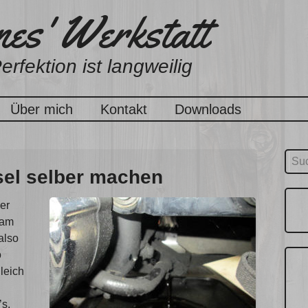
es' Werkstatt
erfektion ist langweilig
Über mich
Kontakt
Downloads
Suc
sel selber machen
nach
er
 am
also
o
gleich
’s.