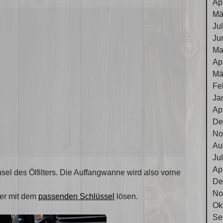
Ap
Mä
Ju
Ju
Ma
Ap
Mä
Fe
Ja
Ap
De
No
Au
Ju
Ap
el des Ölfilters. Die Auffangwanne wird also vorne
De
No
lter mit dem
passenden Schlüssel
lösen.
Ok
Se