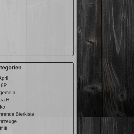
tegorien
April
 8P
lgemein
tra H
ko
hrende Bierkiste
hrzeuge
f III