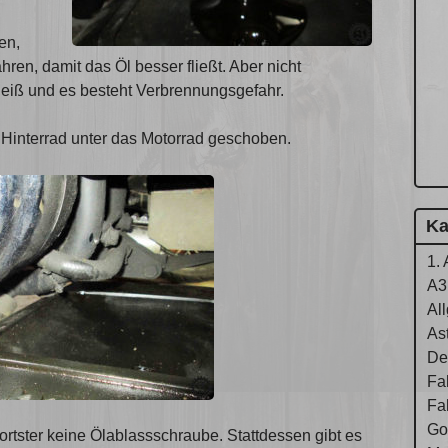
en,
ren, damit das Öl besser fließt. Aber nicht
 heiß und es besteht Verbrennungsgefahr.
Hinterrad unter das Motorrad geschoben.
Ka
1. 
A3
Al
As
De
Fa
Fa
Gol
portster keine Ölablassschraube. Stattdessen gibt es