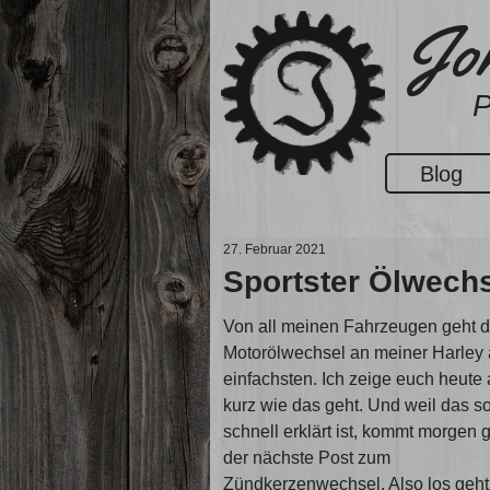
Zum
Jon
Inhalt
springen
P
Blog
27. Februar 2021
Sportster Ölwech
Von all meinen Fahrzeugen geht d
Motorölwechsel an meiner Harley
einfachsten. Ich zeige euch heute 
kurz wie das geht. Und weil das s
schnell erklärt ist, kommt morgen 
der nächste Post zum
Zündkerzenwechsel. Also los geht