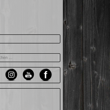
hen
: