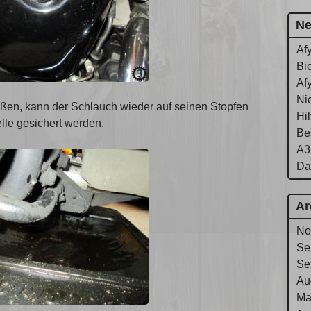
Ne
Af
Bie
Af
Ni
ießen, kann der Schlauch wieder auf seinen Stopfen
Hi
lle gesichert werden.
Be
A3
Da
Ar
No
Se
Se
Au
Ma