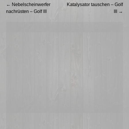
Beitragsnavigation
←
Nebelscheinwerfer
Katalysator tauschen – Golf
nachrüsten – Golf III
III
→