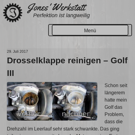
Zum
Jones' Werkstatt
Inhalt
Perfektion ist langweilig
springen
Menü
29. Juli 2017
Drosselklappe reinigen – Golf
III
Schon seit
längerem
hatte mein
Golf das
Problem,
dass die
Drehzahl im Leerlauf sehr stark schwankte. Das ging