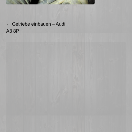
Beitragsnavigation
←
Getriebe einbauen – Audi
A3 8P