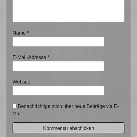
Name
*
E-Mail-Adresse
*
Website
Benachrichtige mich über neue Beiträge via E-
Mail.