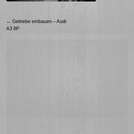
Beitragsnavigation
←
Getriebe einbauen – Audi
A3 8P