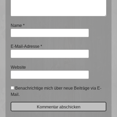
Name
*
E-Mail-Adresse
*
Website
Benachrichtige mich über neue Beiträge via E-
Mail.