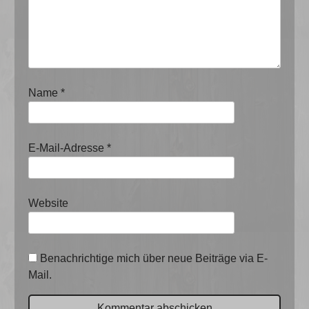
Name
*
E-Mail-Adresse
*
Website
Benachrichtige mich über neue Beiträge via E-
Mail.