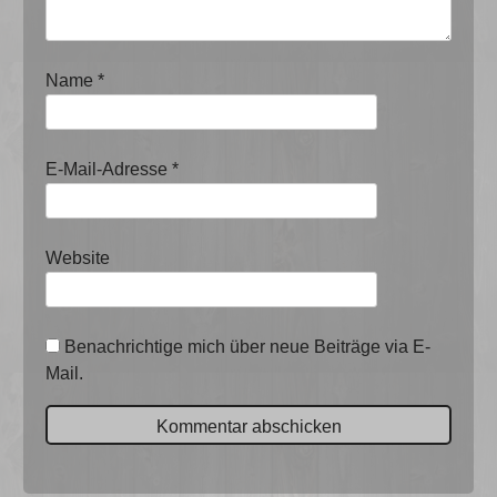
Name
*
E-Mail-Adresse
*
Website
Benachrichtige mich über neue Beiträge via E-
Mail.