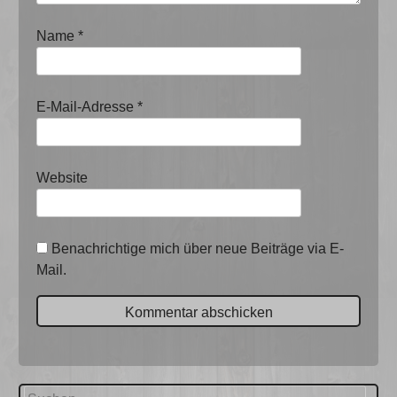
Name
*
E-Mail-Adresse
*
Website
Benachrichtige mich über neue Beiträge via E-
Mail.
Suchen