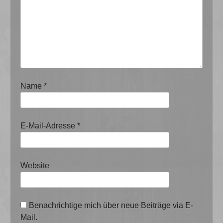
Name
*
E-Mail-Adresse
*
Website
Benachrichtige mich über neue Beiträge via E-
Mail.