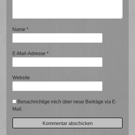
Name
*
E-Mail-Adresse
*
Website
Benachrichtige mich über neue Beiträge via E-
Mail.