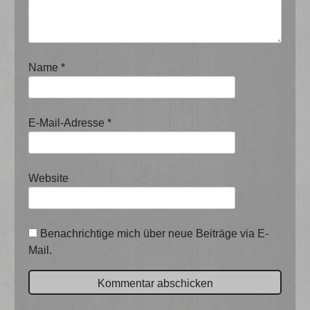
Name
*
E-Mail-Adresse
*
Website
Benachrichtige mich über neue Beiträge via E-
Mail.