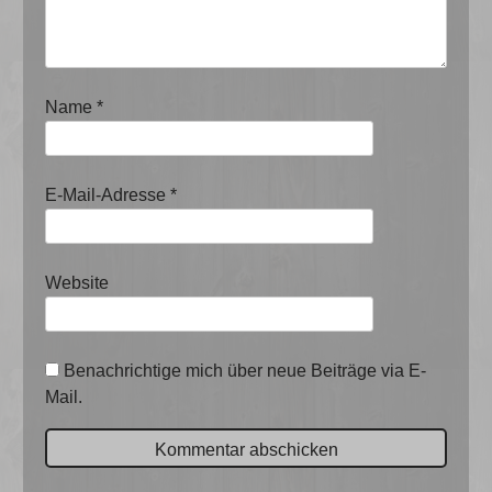
Name
*
E-Mail-Adresse
*
Website
Benachrichtige mich über neue Beiträge via E-
Mail.