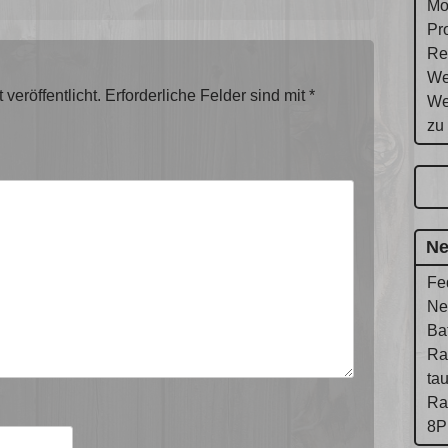
Mo
Pr
Re
We
veröffentlicht.
Erforderliche Felder sind mit
*
We
zu
Ne
Fe
Ne
Ba
Ra
ta
Ra
8P