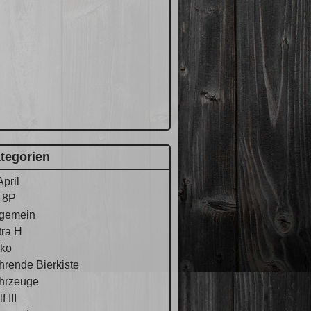
tegorien
April
 8P
lgemein
tra H
ko
hrende Bierkiste
hrzeuge
f III