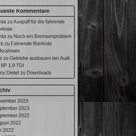
ueste Kommentare
yda
zu
Auspuff für die fahrende
rkiste
yda
zu
Noch ein Bremsenproblem
ck
zu
Fahrende Bierkiste
lfsrahmen
s
zu
Getriebe ausbauen bei Audi
 8P 1.9 TDI
ny Dietel
zu
Downloads
chiv
vember 2023
ptember 2023
ptember 2022
gust 2022
i 2022