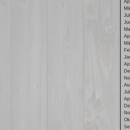
Ap
Mä
Ju
Ju
Ma
Ap
Mä
Fe
Ja
Ap
De
No
Au
Ju
Ap
De
No
Ok
Se