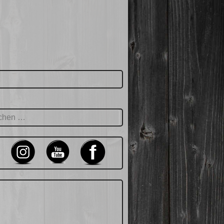
hen
: