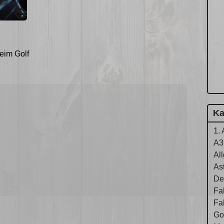
eim Golf
Ka
1. 
A3
Al
As
De
Fa
Fa
Gol