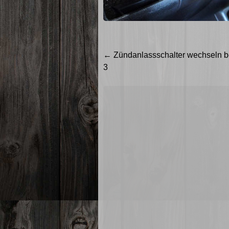
Beitragsnavigation
←
Zündanlassschalter wechseln b
3