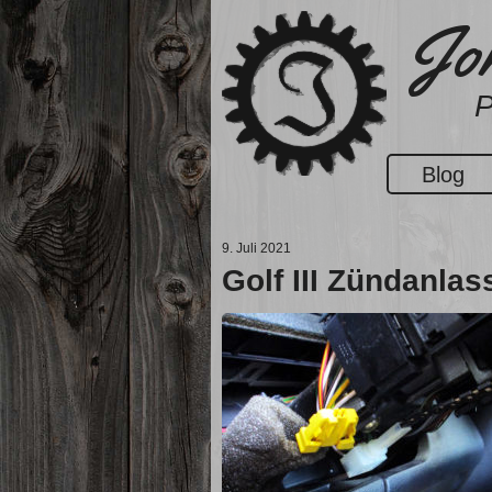
Zum
Jon
Inhalt
springen
P
Blog
9. Juli 2021
Golf III Zündanlas