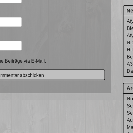
Ne
Af
Bie
Af
Ni
Hi
Be
e Beiträge via E-Mail.
A3
Da
Ar
No
Se
Se
Au
Ma