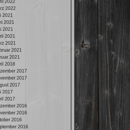
ril 2022
rz 2022
li 2021
ni 2021
i 2021
ril 2021
rz 2021
bruar 2021
nuar 2021
ril 2018
zember 2017
vember 2017
gust 2017
li 2017
ril 2017
zember 2016
vember 2016
tober 2016
ptember 2016