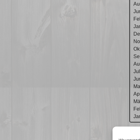
Au
Ju
Fe
Ja
De
No
Ok
Se
Au
Ju
Ju
Ma
Ap
Mä
Fe
Ja
Im