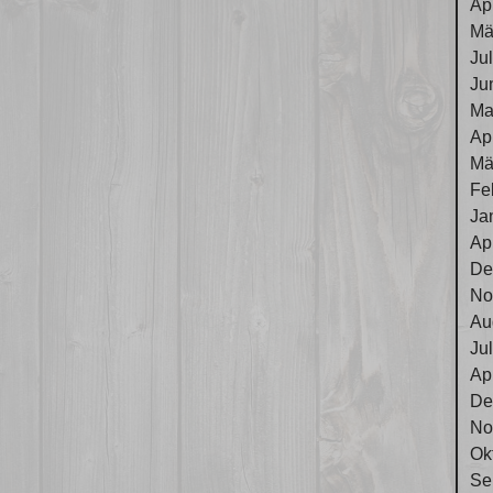
Ap
Mä
Ju
Ju
Ma
Ap
Mä
Fe
Ja
Ap
De
No
Au
Ju
Ap
De
No
Ok
Se