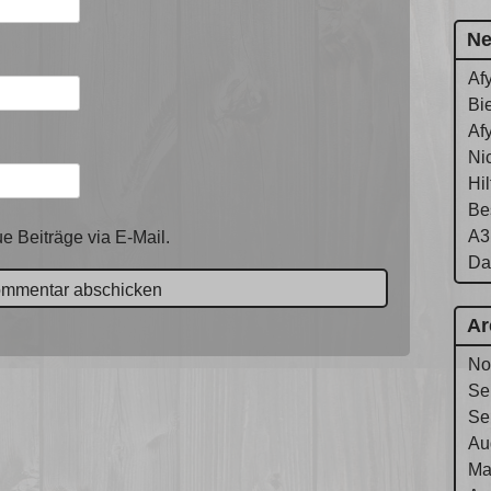
Ne
Af
Bie
Af
Ni
Hi
Be
A3
e Beiträge via E-Mail.
Da
Ar
No
Se
Se
Au
Ma