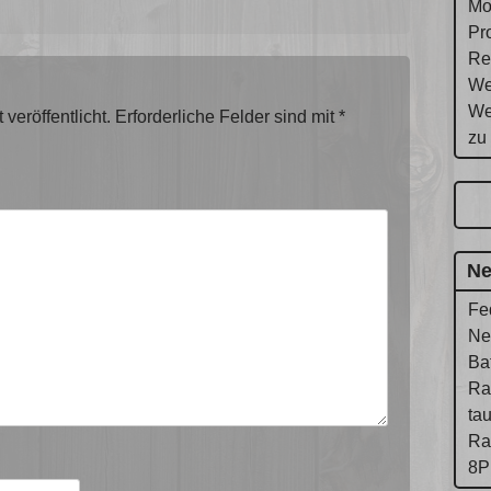
Mo
Pr
Re
We
We
veröffentlicht.
Erforderliche Felder sind mit
*
zu
Ne
Fe
Ne
Ba
Ra
ta
Ra
8P