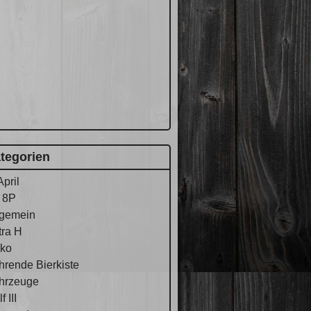
tegorien
April
 8P
lgemein
tra H
ko
hrende Bierkiste
hrzeuge
f III