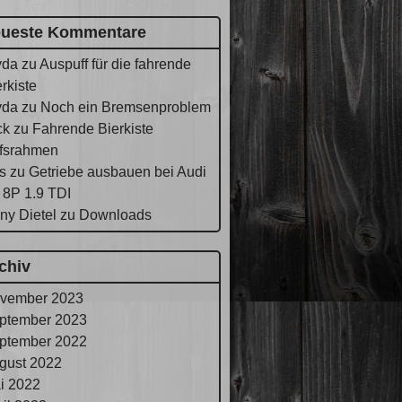
ueste Kommentare
yda
zu
Auspuff für die fahrende
rkiste
yda
zu
Noch ein Bremsenproblem
ck
zu
Fahrende Bierkiste
lfsrahmen
s
zu
Getriebe ausbauen bei Audi
 8P 1.9 TDI
ny Dietel
zu
Downloads
chiv
vember 2023
ptember 2023
ptember 2022
gust 2022
i 2022