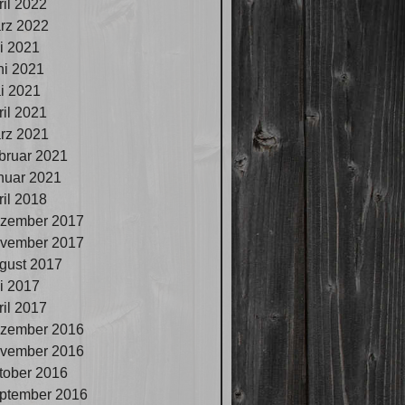
ril 2022
rz 2022
li 2021
ni 2021
i 2021
ril 2021
rz 2021
bruar 2021
nuar 2021
ril 2018
zember 2017
vember 2017
gust 2017
li 2017
ril 2017
zember 2016
vember 2016
tober 2016
ptember 2016