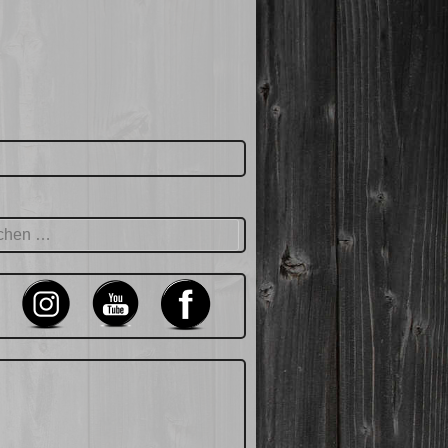
hen
: