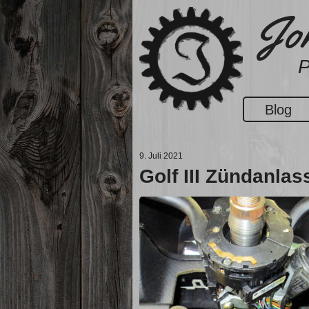
Zum
Jon
Inhalt
springen
P
Blog
9. Juli 2021
Golf III Zündanlas