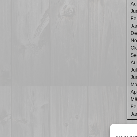
Au
Ju
Fe
Ja
De
No
Ok
Se
Au
Ju
Ju
Ma
Ap
Mä
Fe
Ja
Im