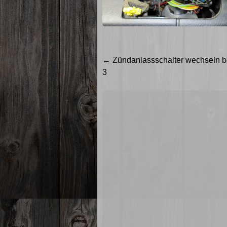
Beitragsnavigation
←
Zündanlassschalter wechseln b
3