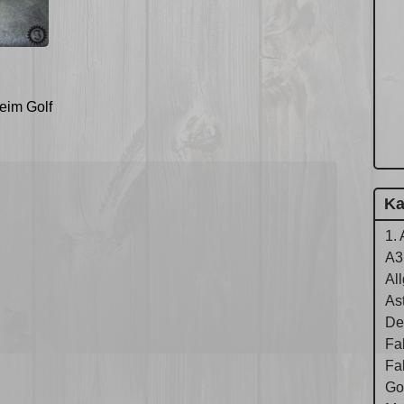
eim Golf
Ka
1. 
A3
Al
As
De
Fa
Fa
Gol