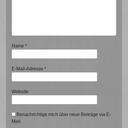
Name
*
E-Mail-Adresse
*
Website
Benachrichtige mich über neue Beiträge via E-
Mail.