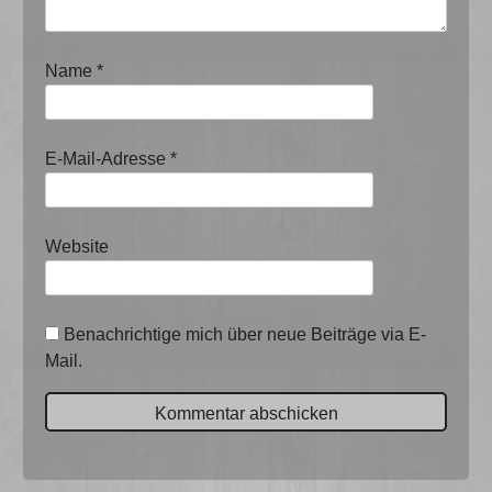
Name
*
E-Mail-Adresse
*
Website
Benachrichtige mich über neue Beiträge via E-
Mail.