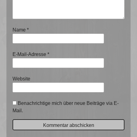
Name
*
E-Mail-Adresse
*
Website
Benachrichtige mich über neue Beiträge via E-
Mail.