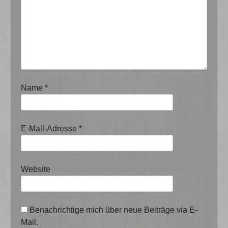
Name
*
E-Mail-Adresse
*
Website
Benachrichtige mich über neue Beiträge via E-
Mail.