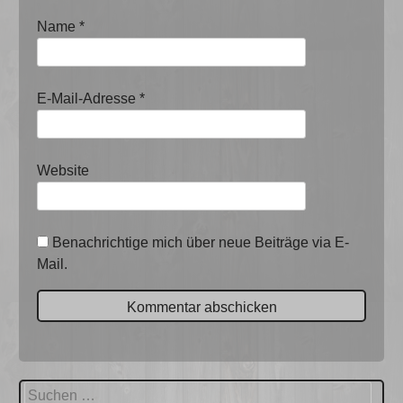
Name
*
E-Mail-Adresse
*
Website
Benachrichtige mich über neue Beiträge via E-
Mail.
Suchen