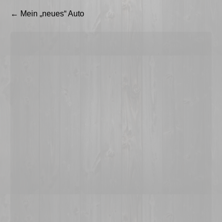
Beitragsnavigation
←
Mein „neues“ Auto