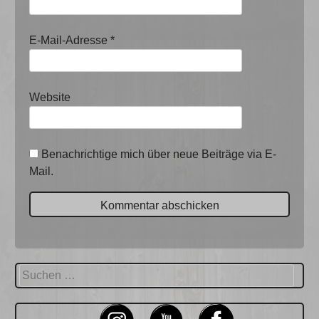
E-Mail-Adresse
*
Website
Benachrichtige mich über neue Beiträge via E-
Mail.
Suchen
nach: