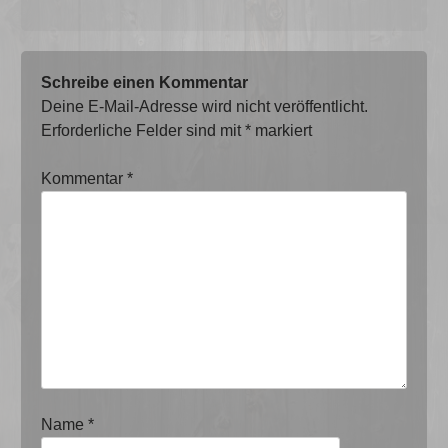
Schreibe einen Kommentar
Deine E-Mail-Adresse wird nicht veröffentlicht.
Erforderliche Felder sind mit
*
markiert
Kommentar
*
Name
*