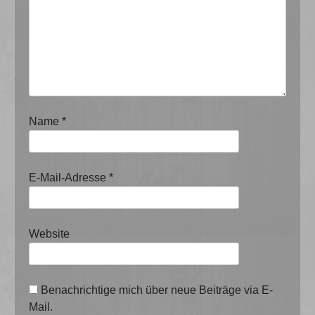
Name
*
E-Mail-Adresse
*
Website
Benachrichtige mich über neue Beiträge via E-
Mail.