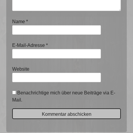
Name
*
E-Mail-Adresse
*
Website
Benachrichtige mich über neue Beiträge via E-
Mail.