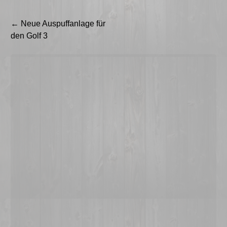
Beitragsnavigation
←
Neue Auspuffanlage für
den Golf 3