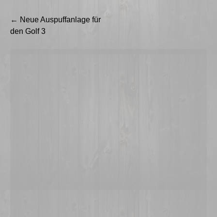
Beitragsnavigation
←
Neue Auspuffanlage für
den Golf 3