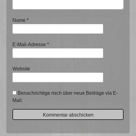
Name
*
E-Mail-Adresse
*
Website
Benachrichtige mich über neue Beiträge via E-
Mail.