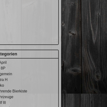
tegorien
April
 8P
lgemein
tra H
ko
hrende Bierkiste
hrzeuge
f III