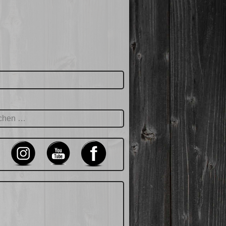
hen
: