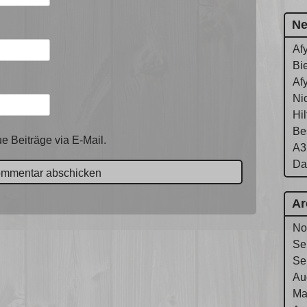
Ne
Af
Bie
Af
Ni
Hi
Be
e Beiträge via E-Mail.
A3
Da
Ar
No
Se
Se
Au
Ma