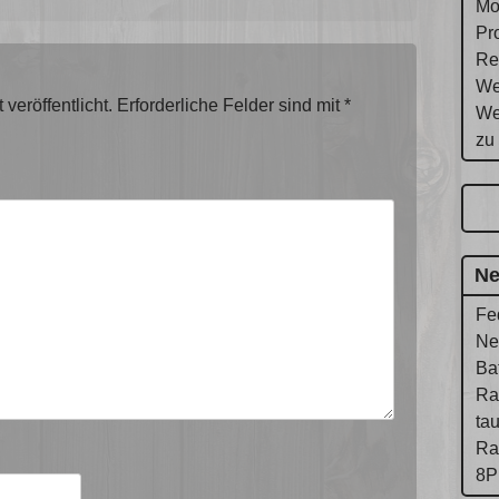
Mo
Pr
Re
We
veröffentlicht.
Erforderliche Felder sind mit
*
We
zu
Ne
Fe
Ne
Ba
Ra
ta
Ra
8P