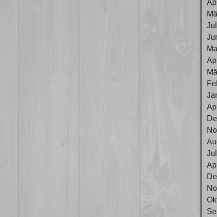
Ap
Mä
Ju
Ju
Ma
Ap
Mä
Fe
Ja
Ap
De
No
Au
Ju
Ap
De
No
Ok
Se