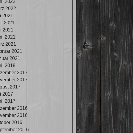
ril 2022
rz 2022
li 2021
ni 2021
i 2021
ril 2021
rz 2021
bruar 2021
nuar 2021
ril 2018
zember 2017
vember 2017
gust 2017
li 2017
ril 2017
zember 2016
vember 2016
tober 2016
ptember 2016