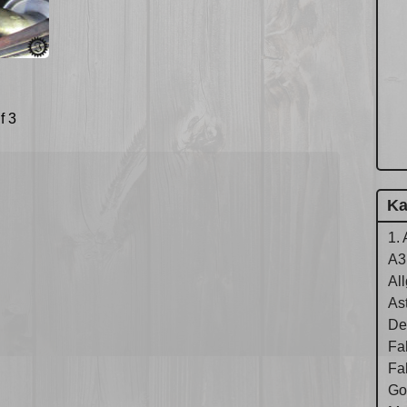
f 3
Ka
1. 
A3
Al
As
De
Fa
Fa
Gol