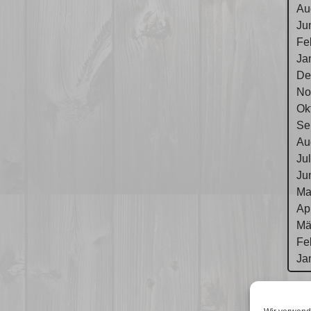
Au
Ju
Fe
Ja
De
No
Ok
Se
Au
Ju
Ju
Ma
Ap
Mä
Fe
Ja
Im