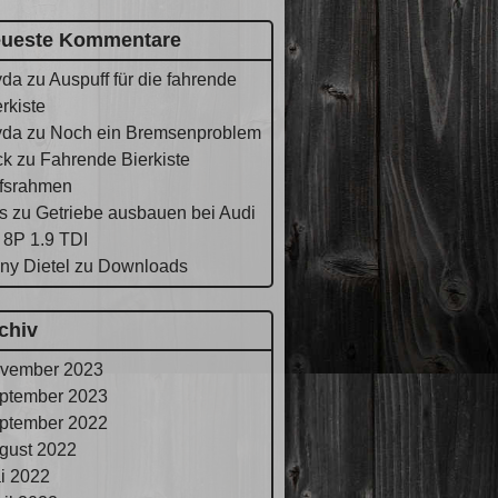
ueste Kommentare
yda
zu
Auspuff für die fahrende
rkiste
yda
zu
Noch ein Bremsenproblem
ck
zu
Fahrende Bierkiste
lfsrahmen
s
zu
Getriebe ausbauen bei Audi
 8P 1.9 TDI
ny Dietel
zu
Downloads
chiv
vember 2023
ptember 2023
ptember 2022
gust 2022
i 2022