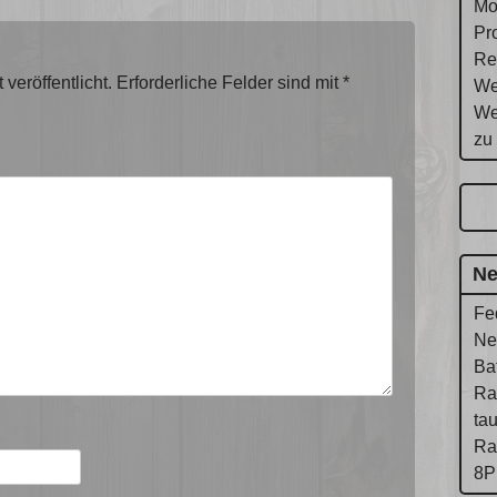
Mo
Pr
Re
veröffentlicht.
Erforderliche Felder sind mit
*
We
We
zu
Ne
Fe
Ne
Ba
Ra
ta
Ra
8P