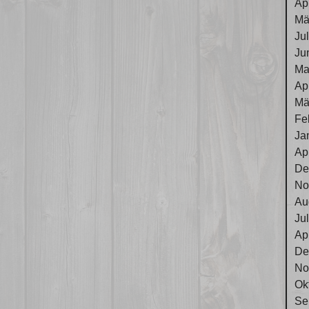
Ap
Mä
Ju
Ju
Ma
Ap
Mä
Fe
Ja
Ap
De
No
Au
Ju
Ap
De
No
Ok
Se