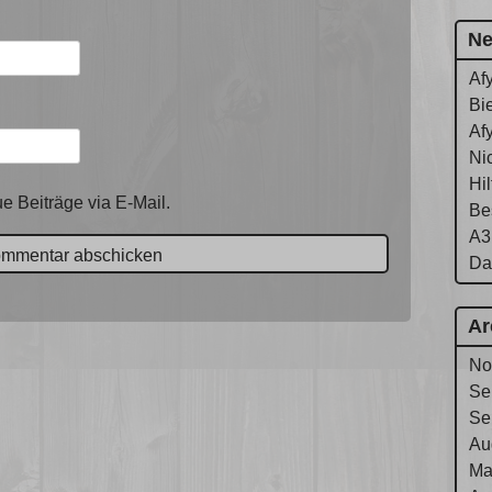
Ne
Af
Bie
Af
Ni
Hi
e Beiträge via E-Mail.
Be
A3
Da
Ar
No
Se
Se
Au
Ma