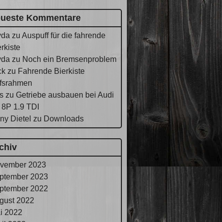
ueste Kommentare
yda
zu
Auspuff für die fahrende
rkiste
yda
zu
Noch ein Bremsenproblem
ck
zu
Fahrende Bierkiste
lfsrahmen
s
zu
Getriebe ausbauen bei Audi
 8P 1.9 TDI
ny Dietel
zu
Downloads
chiv
vember 2023
ptember 2023
ptember 2022
gust 2022
i 2022