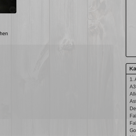
chen
Ka
1. 
A3
Al
As
De
Fa
Fa
Gol