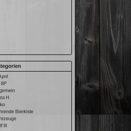
tegorien
April
 8P
lgemein
tra H
ko
hrende Bierkiste
hrzeuge
f III