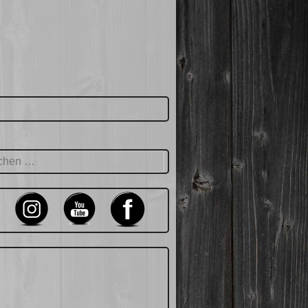
hen
: