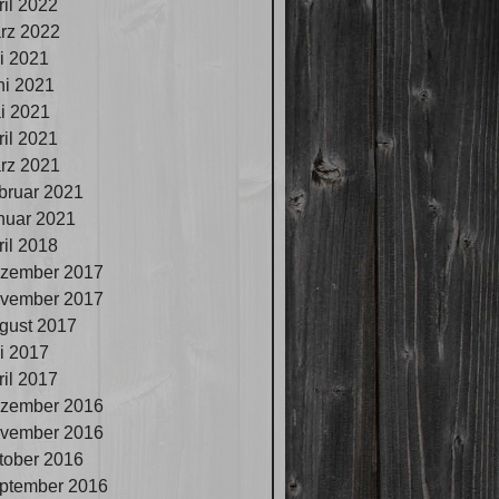
ril 2022
rz 2022
li 2021
ni 2021
i 2021
ril 2021
rz 2021
bruar 2021
nuar 2021
ril 2018
zember 2017
vember 2017
gust 2017
li 2017
ril 2017
zember 2016
vember 2016
tober 2016
ptember 2016