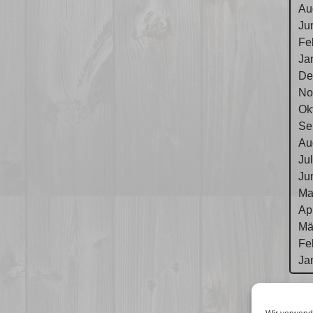
Au
Ju
Fe
Ja
De
No
Ok
Se
Au
Ju
Ju
Ma
Ap
Mä
Fe
Ja
Im