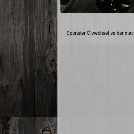
Beitragsnavigation
←
Sportster Ölwechsel selber ma