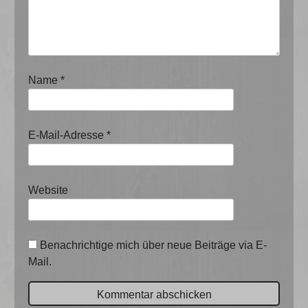
Name
*
E-Mail-Adresse
*
Website
Benachrichtige mich über neue Beiträge via E-
Mail.