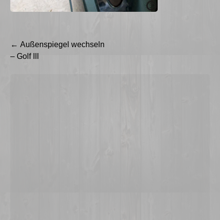
Beitragsnavigation
←
Außenspiegel wechseln
– Golf III