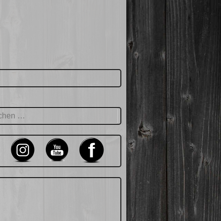
hen
: