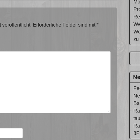
Mo
Pr
Re
We
veröffentlicht.
Erforderliche Felder sind mit
*
We
zu
Ne
Fe
Ne
Ba
Ra
ta
Ra
8P