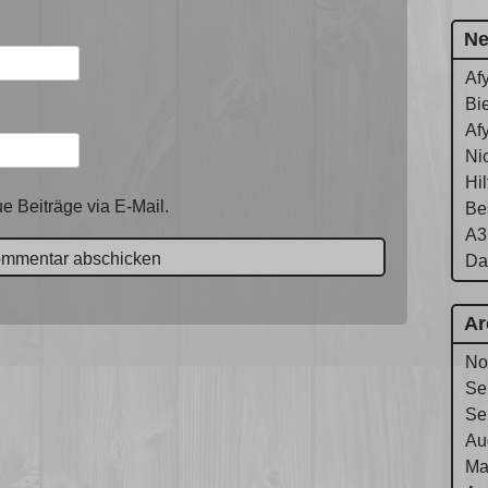
Ne
Af
Bie
Af
Ni
Hi
e Beiträge via E-Mail.
Be
A3
Da
Ar
No
Se
Se
Au
Ma