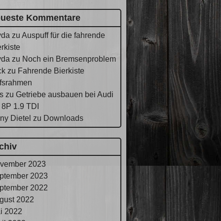
ueste Kommentare
yda
zu
Auspuff für die fahrende
rkiste
yda
zu
Noch ein Bremsenproblem
ck
zu
Fahrende Bierkiste
lfsrahmen
s
zu
Getriebe ausbauen bei Audi
 8P 1.9 TDI
ny Dietel
zu
Downloads
chiv
vember 2023
ptember 2023
ptember 2022
gust 2022
i 2022