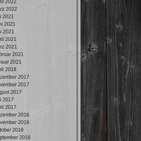
ril 2022
rz 2022
li 2021
ni 2021
i 2021
ril 2021
rz 2021
bruar 2021
nuar 2021
ril 2018
zember 2017
vember 2017
gust 2017
li 2017
ril 2017
zember 2016
vember 2016
tober 2016
ptember 2016