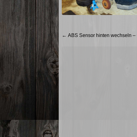
Beitragsnavigation
←
ABS Sensor hinten wechseln – Go