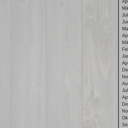
Ap
Mä
Ju
Ju
Ma
Ap
Mä
Fe
Ja
Ap
De
No
Au
Ju
Ap
De
No
Ok
Se