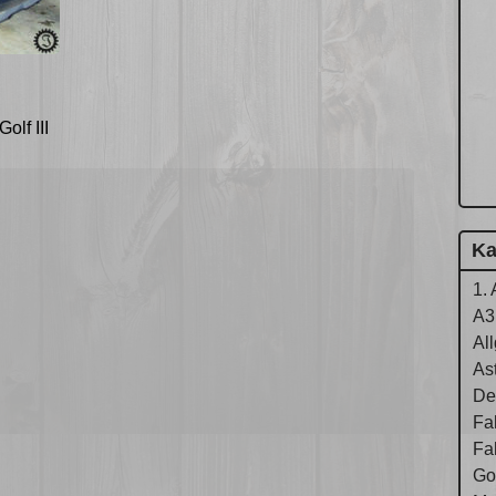
lf III
Ka
1. 
A3
Al
As
De
Fa
Fa
Gol