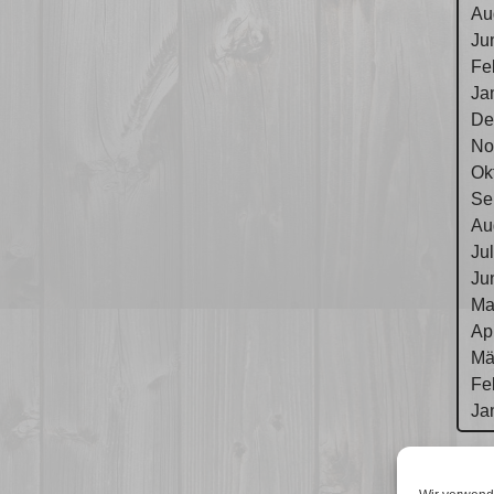
Au
Ju
Fe
Ja
De
No
Ok
Se
Au
Ju
Ju
Ma
Ap
Mä
Fe
Ja
Im