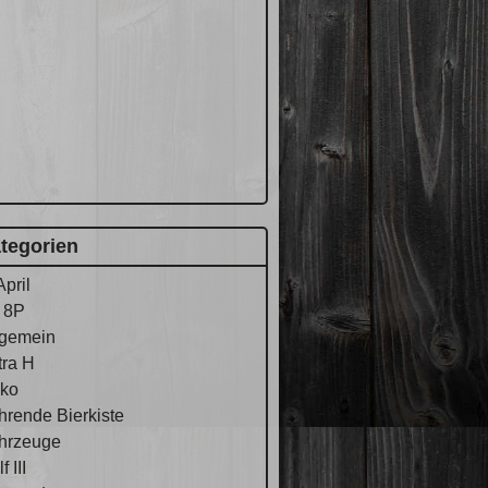
tegorien
April
 8P
lgemein
tra H
ko
hrende Bierkiste
hrzeuge
f III