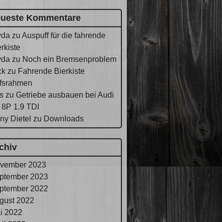
ueste Kommentare
yda
zu
Auspuff für die fahrende
rkiste
yda
zu
Noch ein Bremsenproblem
ck
zu
Fahrende Bierkiste
lfsrahmen
s
zu
Getriebe ausbauen bei Audi
 8P 1.9 TDI
ny Dietel
zu
Downloads
chiv
vember 2023
ptember 2023
ptember 2022
gust 2022
i 2022