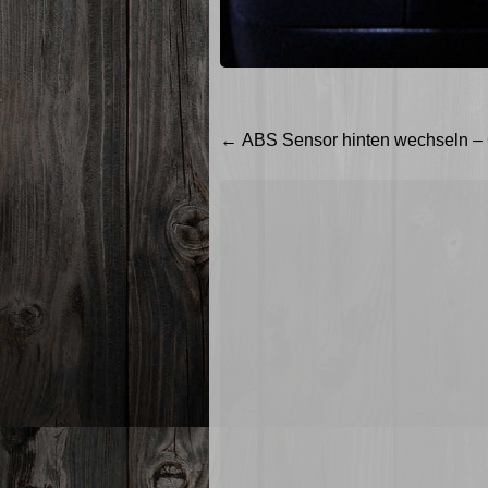
Beitragsnavigation
←
ABS Sensor hinten wechseln – Go