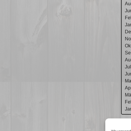
Au
Ju
Fe
Ja
De
No
Ok
Se
Au
Ju
Ju
Ma
Ap
Mä
Fe
Ja
Im