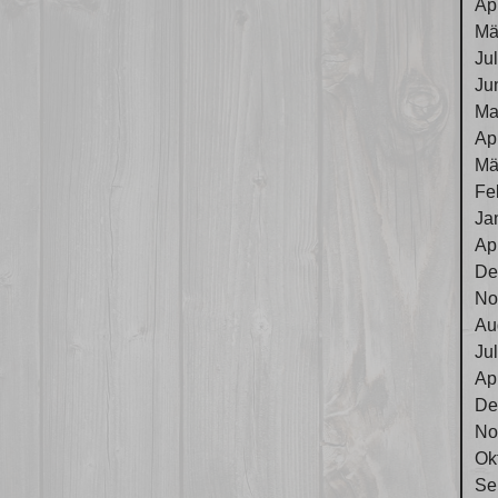
Ap
Mä
Ju
Ju
Ma
Ap
Mä
Fe
Ja
Ap
De
No
Au
Ju
Ap
De
No
Ok
Se