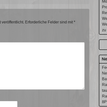
Mo
Pr
Re
We
veröffentlicht.
Erforderliche Felder sind mit
*
We
zu
Ne
Fe
Ne
Ba
Ra
ta
Ra
8P