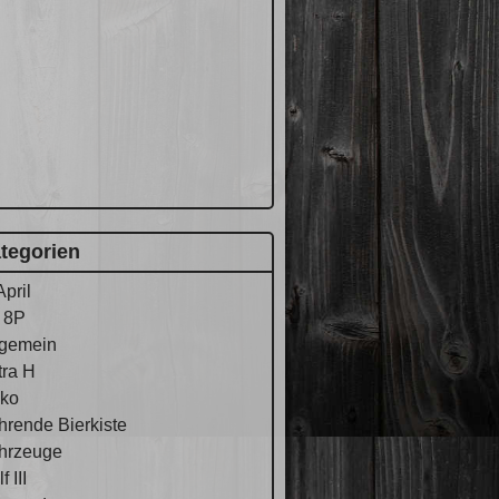
tegorien
April
 8P
lgemein
tra H
ko
hrende Bierkiste
hrzeuge
f III