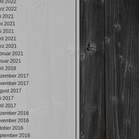
ril 2022
rz 2022
li 2021
ni 2021
i 2021
ril 2021
rz 2021
bruar 2021
nuar 2021
ril 2018
zember 2017
vember 2017
gust 2017
li 2017
ril 2017
zember 2016
vember 2016
tober 2016
ptember 2016