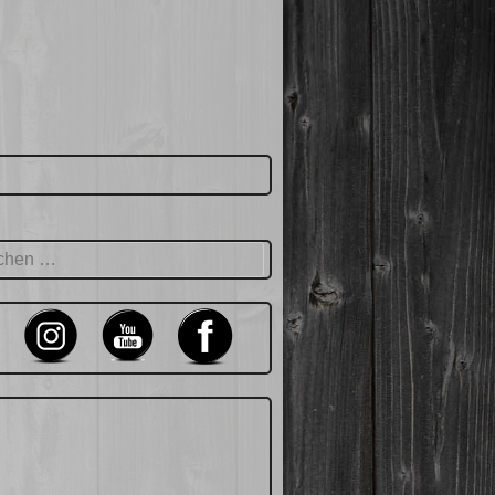
hen
: