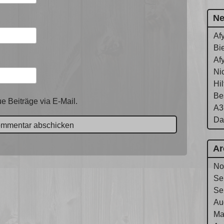
Ne
Af
Bie
Af
Ni
Hi
Be
e Beiträge via E-Mail.
A3
Da
Ar
No
Se
Se
Au
Ma