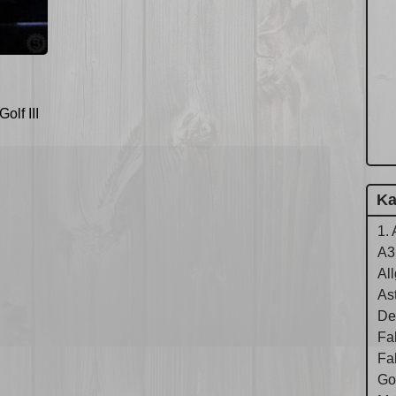
lf III
Ka
1. 
A3
Al
As
De
Fa
Fa
Gol