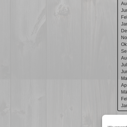
Au
Ju
Fe
Ja
De
No
Ok
Se
Au
Ju
Ju
Ma
Ap
Mä
Fe
Ja
Im