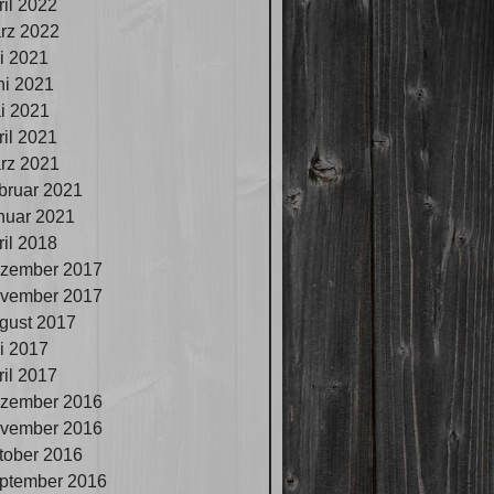
ril 2022
rz 2022
li 2021
ni 2021
i 2021
ril 2021
rz 2021
bruar 2021
nuar 2021
ril 2018
zember 2017
vember 2017
gust 2017
li 2017
ril 2017
zember 2016
vember 2016
tober 2016
ptember 2016