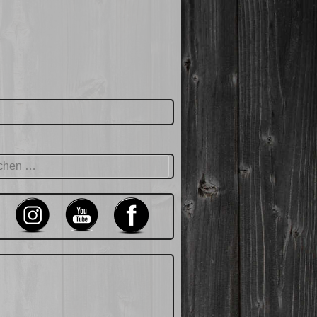
hen
: