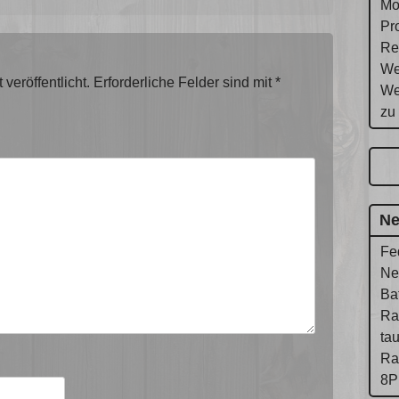
Mo
Pr
Re
We
veröffentlicht.
Erforderliche Felder sind mit
*
We
zu
Ne
Fe
Ne
Ba
Ra
ta
Ra
8P