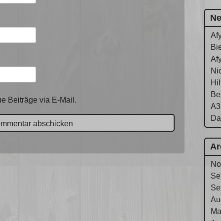
Ne
Af
Bie
Af
Ni
Hi
Be
e Beiträge via E-Mail.
A3
Da
Ar
No
Se
Se
Au
Ma