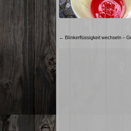
Beitragsnavigation
←
Blinkerflüssigkeit wechseln – Gol