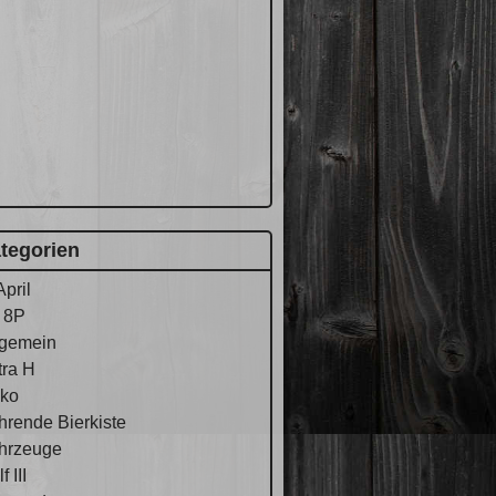
tegorien
April
 8P
lgemein
tra H
ko
hrende Bierkiste
hrzeuge
f III