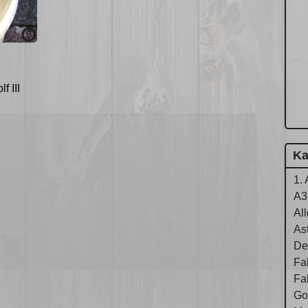
f III
Ka
1. 
A3
Al
As
De
Fa
Fa
Gol