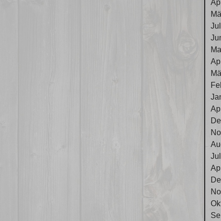
Ap
Mä
Ju
Ju
Ma
Ap
Mä
Fe
Ja
Ap
De
No
Au
Ju
Ap
De
No
Ok
Se