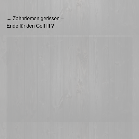
Beitragsnavigation
←
Zahnriemen gerissen –
Ende für den Golf III ?