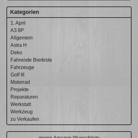
Kategorien
1. April
A3 8P
Allgemein
Astra H
Deko
Fahrende Bierkiste
Fahrzeuge
Golf III
Motorrad
Projekte
Reparaturen
Werkstatt
Werkzeug
zu Verkaufen
meine Amazon Wunschliste