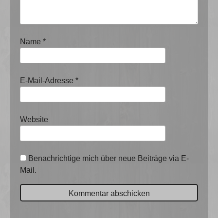
Name
*
E-Mail-Adresse
*
Website
Benachrichtige mich über neue Beiträge via E-
Mail.