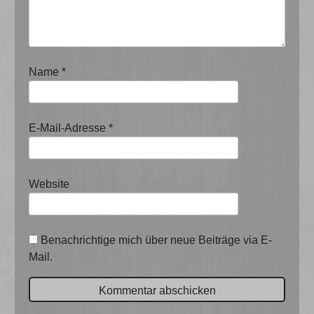
Name
*
E-Mail-Adresse
*
Website
Benachrichtige mich über neue Beiträge via E-
Mail.