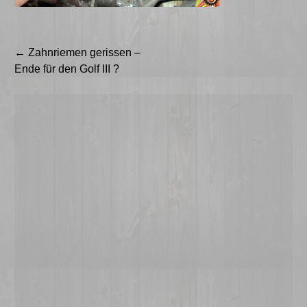
Beitragsnavigation
←
Zahnriemen gerissen –
Ende für den Golf III ?