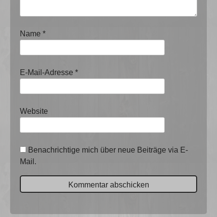
Name
*
E-Mail-Adresse
*
Website
Benachrichtige mich über neue Beiträge via E-
Mail.