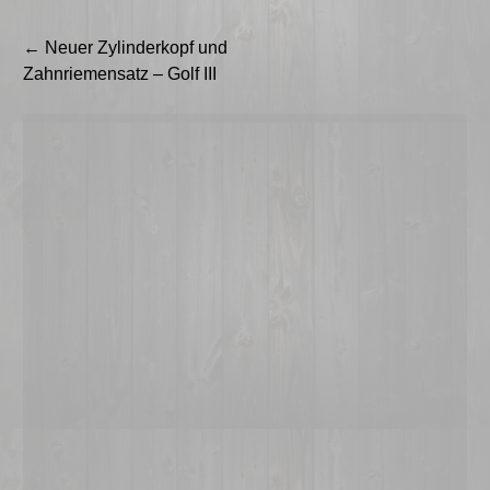
Beitragsnavigation
←
Neuer Zylinderkopf und
Zahnriemensatz – Golf III