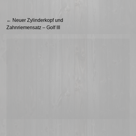
Beitragsnavigation
←
Neuer Zylinderkopf und
Zahnriemensatz – Golf III