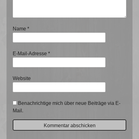
Name
*
E-Mail-Adresse
*
Website
Benachrichtige mich über neue Beiträge via E-
Mail.