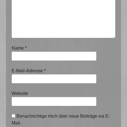
Name
*
E-Mail-Adresse
*
Website
Benachrichtige mich über neue Beiträge via E-
Mail.