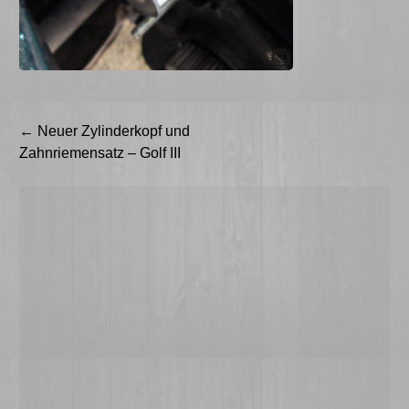
Beitragsnavigation
←
Neuer Zylinderkopf und
Zahnriemensatz – Golf III