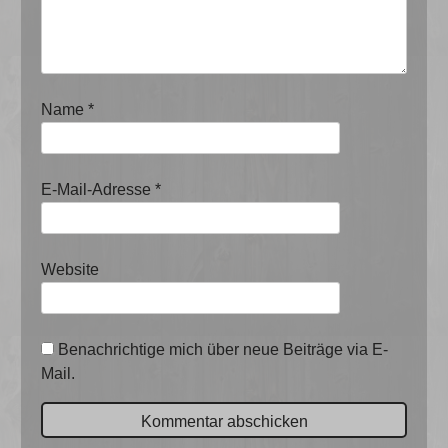
Name
*
E-Mail-Adresse
*
Website
Benachrichtige mich über neue Beiträge via E-
Mail.