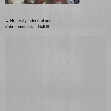
Beitragsnavigation
←
Neuer Zylinderkopf und
Zahnriemensatz – Golf III