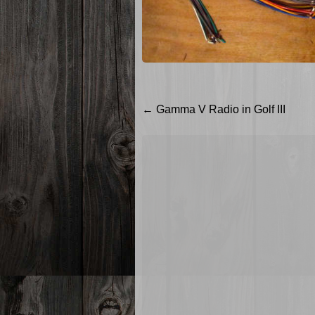
Beitragsnavigation
←
Gamma V Radio in Golf III