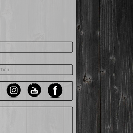
hen
: