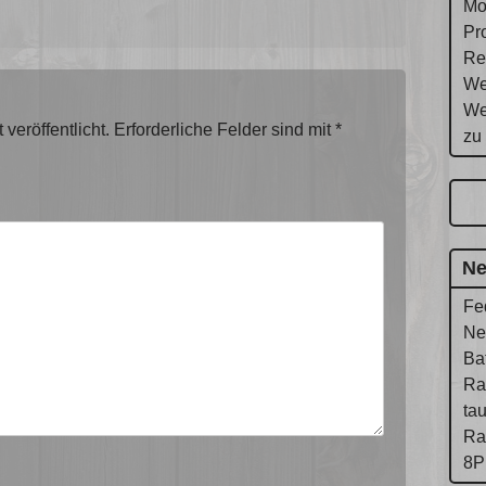
Mo
Pr
Re
We
We
veröffentlicht.
Erforderliche Felder sind mit
*
zu
Ne
Fe
Ne
Ba
Ra
ta
Ra
8P