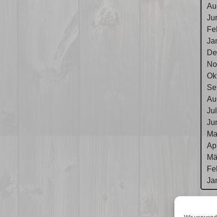
Au
Ju
Fe
Ja
De
No
Ok
Se
Au
Ju
Ju
Ma
Ap
Mä
Fe
Ja
Im