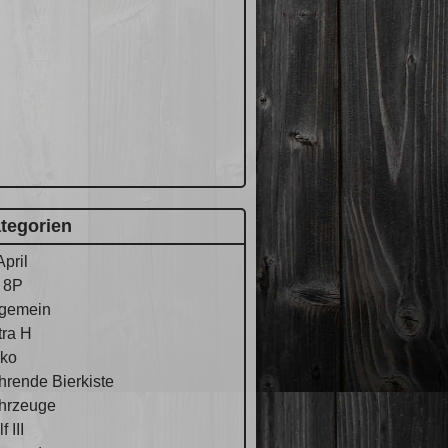
tegorien
April
 8P
lgemein
tra H
ko
hrende Bierkiste
hrzeuge
f III