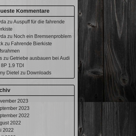
ueste Kommentare
yda
zu
Auspuff für die fahrende
rkiste
yda
zu
Noch ein Bremsenproblem
ck
zu
Fahrende Bierkiste
lfsrahmen
s
zu
Getriebe ausbauen bei Audi
 8P 1.9 TDI
ny Dietel
zu
Downloads
chiv
vember 2023
ptember 2023
ptember 2022
gust 2022
i 2022