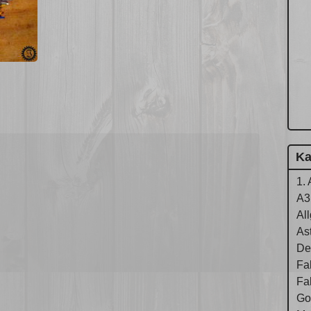
Ka
1. 
A3
Al
As
De
Fa
Fa
Gol