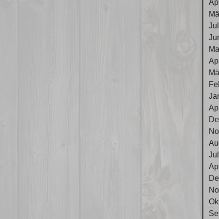
Ap
Mä
Ju
Ju
Ma
Ap
Mä
Fe
Ja
Ap
De
No
Au
Ju
Ap
De
No
Ok
Se