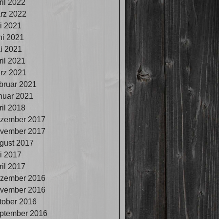
ril 2022
rz 2022
li 2021
ni 2021
i 2021
ril 2021
rz 2021
bruar 2021
nuar 2021
ril 2018
zember 2017
vember 2017
gust 2017
li 2017
ril 2017
zember 2016
vember 2016
tober 2016
ptember 2016