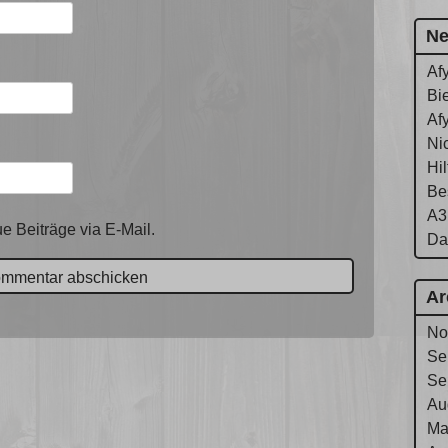
Ne
Af
Bie
Af
Ni
Hi
Be
A3
e Beiträge via E-Mail.
Da
Ar
No
Se
Se
Au
Ma