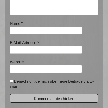
Name
*
E-Mail-Adresse
*
Website
Benachrichtige mich über neue Beiträge via E-
Mail.