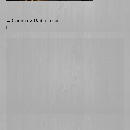
Beitragsnavigation
←
Gamma V Radio in Golf
III