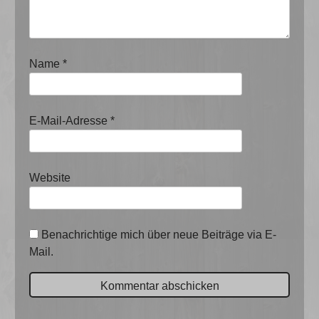
Name
*
E-Mail-Adresse
*
Website
Benachrichtige mich über neue Beiträge via E-
Mail.