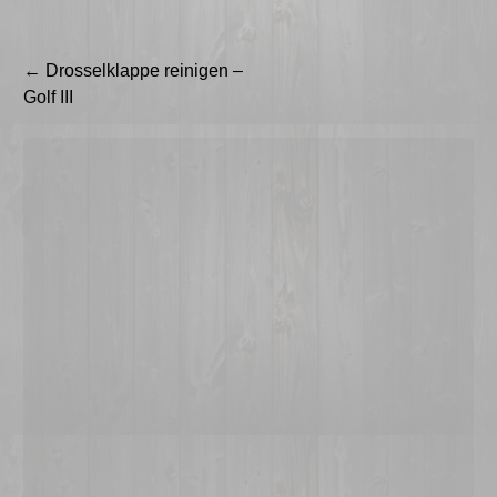
Beitragsnavigation
←
Drosselklappe reinigen –
Golf III