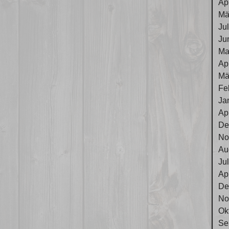
Ap
Mä
Ju
Ju
Ma
Ap
Mä
Fe
Ja
Ap
De
No
Au
Ju
Ap
De
No
Ok
Se