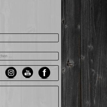
hen
: