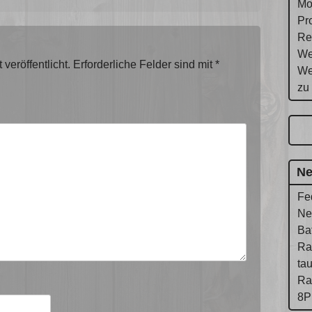
Mo
Pr
Re
We
veröffentlicht.
Erforderliche Felder sind mit
*
We
zu
Ne
Fe
Ne
Ba
Ra
ta
Ra
8P