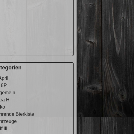
tegorien
April
 8P
lgemein
tra H
ko
hrende Bierkiste
hrzeuge
f III