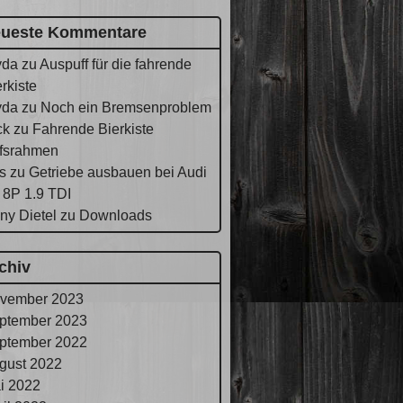
ueste Kommentare
yda
zu
Auspuff für die fahrende
rkiste
yda
zu
Noch ein Bremsenproblem
ck
zu
Fahrende Bierkiste
lfsrahmen
s
zu
Getriebe ausbauen bei Audi
 8P 1.9 TDI
ny Dietel
zu
Downloads
chiv
vember 2023
ptember 2023
ptember 2022
gust 2022
i 2022