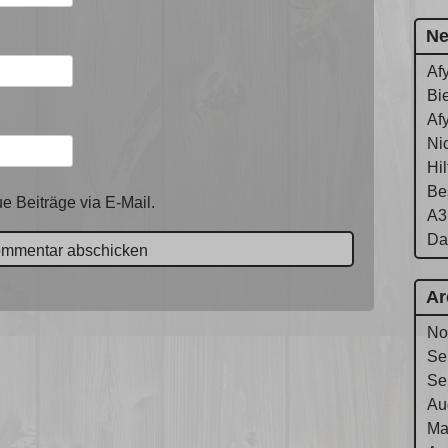
Ne
Af
Bie
Af
Ni
Hi
Be
e Beiträge via E-Mail.
A3
Da
Ar
No
Se
Se
Au
Ma