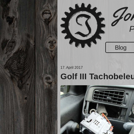
Zum
Jon
Inhalt
springen
P
Blog
17. April 2017
Golf III Tachobele