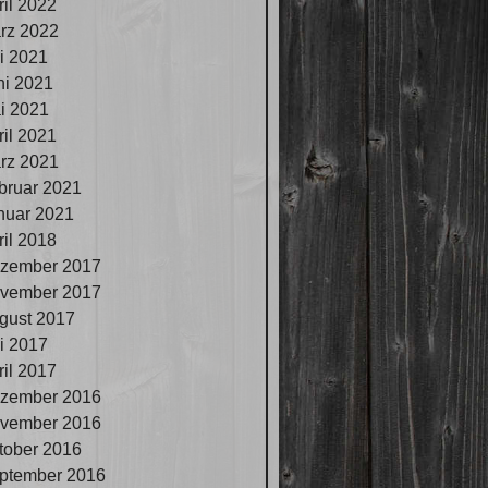
ril 2022
rz 2022
li 2021
ni 2021
i 2021
ril 2021
rz 2021
bruar 2021
nuar 2021
ril 2018
zember 2017
vember 2017
gust 2017
li 2017
ril 2017
zember 2016
vember 2016
tober 2016
ptember 2016