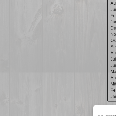
Au
Ju
Fe
Ja
De
No
Ok
Se
Au
Ju
Ju
Ma
Ap
Mä
Fe
Ja
Im