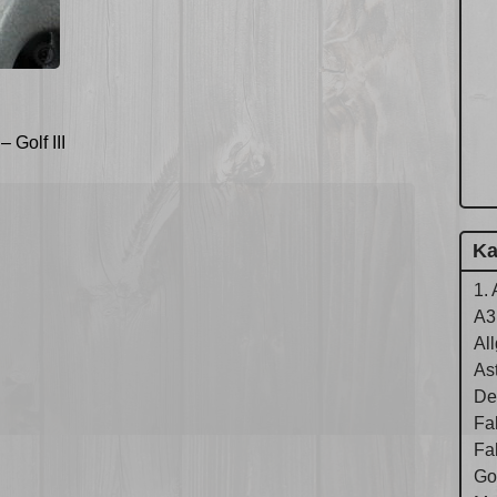
Golf III
Ka
1. 
A3
Al
As
De
Fa
Fa
Gol