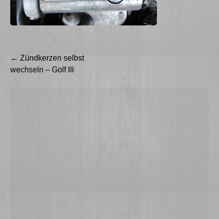
Beitragsnavigation
←
Zündkerzen selbst
wechseln – Golf III