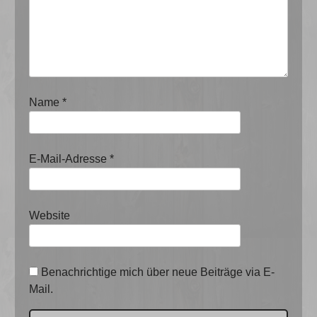
Name
*
E-Mail-Adresse
*
Website
Benachrichtige mich über neue Beiträge via E-
Mail.