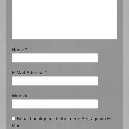
Name
*
E-Mail-Adresse
*
Website
Benachrichtige mich über neue Beiträge via E-
Mail.