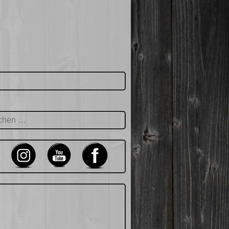
hen
: