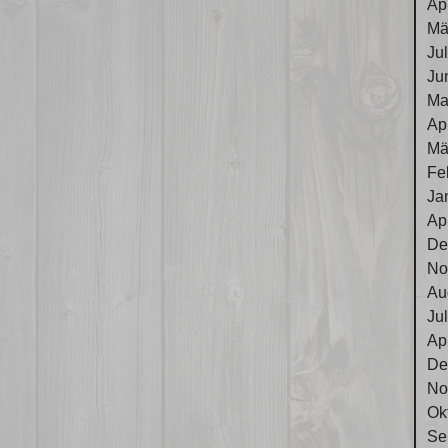
Ap
Mä
Ju
Ju
Ma
Ap
Mä
Fe
Ja
Ap
De
No
Au
Ju
Ap
De
No
Ok
Se