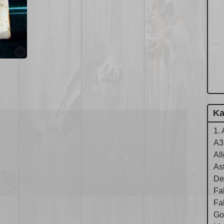
Ka
1. 
A3
Al
As
De
Fa
Fa
Gol