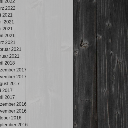
ril 2022
rz 2022
li 2021
ni 2021
i 2021
ril 2021
rz 2021
bruar 2021
nuar 2021
ril 2018
zember 2017
vember 2017
gust 2017
li 2017
ril 2017
zember 2016
vember 2016
tober 2016
ptember 2016