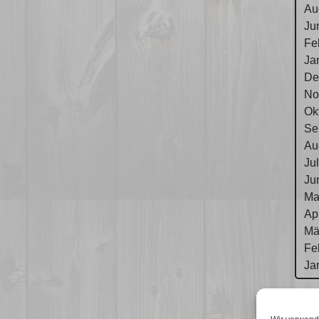
Au
Ju
Fe
Ja
De
No
Ok
Se
Au
Ju
Ju
Ma
Ap
Mä
Fe
Ja
Im