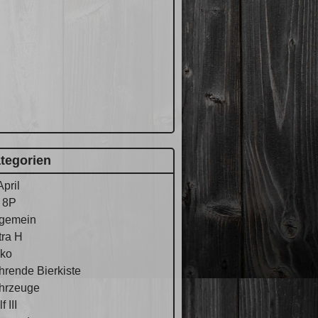
tegorien
April
 8P
lgemein
tra H
ko
hrende Bierkiste
hrzeuge
f III