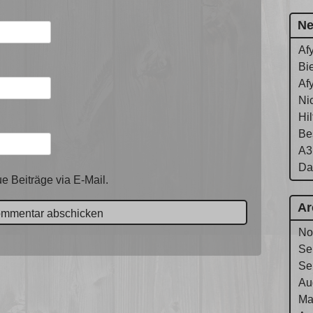
Ne
Af
Bie
Af
Ni
Hi
Be
A3
Da
e Beiträge via E-Mail.
Ar
No
Se
Se
Au
Ma