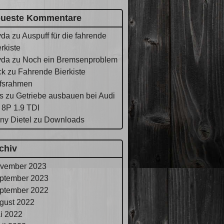
ueste Kommentare
yda
zu
Auspuff für die fahrende
rkiste
yda
zu
Noch ein Bremsenproblem
ck
zu
Fahrende Bierkiste
lfsrahmen
s
zu
Getriebe ausbauen bei Audi
 8P 1.9 TDI
ny Dietel
zu
Downloads
chiv
vember 2023
ptember 2023
ptember 2022
gust 2022
i 2022