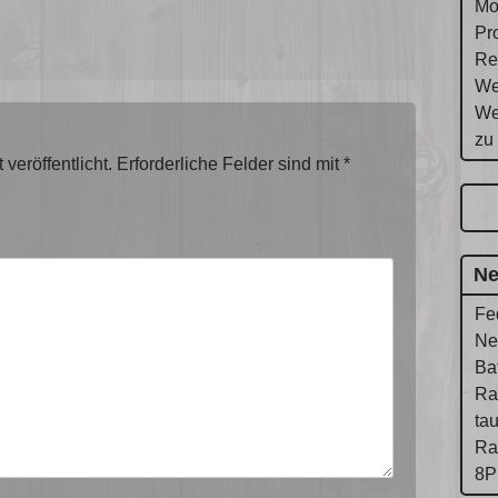
Mo
Pr
Re
We
We
zu
veröffentlicht.
Erforderliche Felder sind mit
*
Ne
Fe
Ne
Ba
Ra
ta
Ra
8P