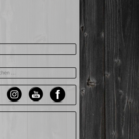
hen
: