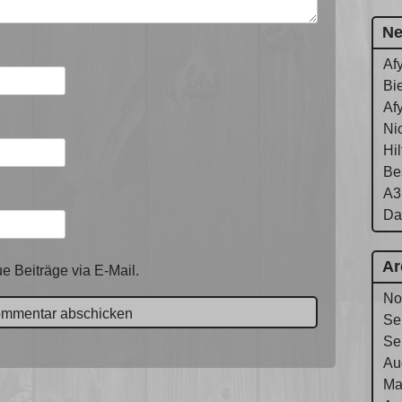
Ne
Af
Bie
Af
Ni
Hi
Be
A3
Da
Ar
e Beiträge via E-Mail.
No
Se
Se
Au
Ma