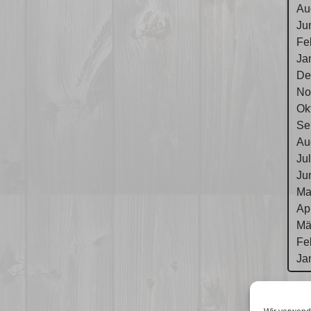
Au
Ju
Fe
Ja
De
No
Ok
Se
Au
Ju
Ju
Ma
Ap
Mä
Fe
Ja
Im