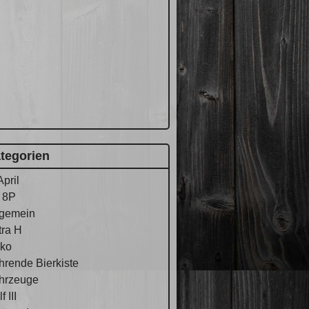
tegorien
April
 8P
lgemein
tra H
ko
hrende Bierkiste
hrzeuge
f III