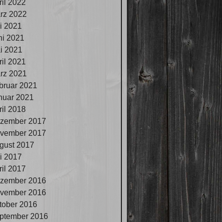
ril 2022
rz 2022
li 2021
ni 2021
i 2021
ril 2021
rz 2021
bruar 2021
nuar 2021
ril 2018
zember 2017
vember 2017
gust 2017
li 2017
ril 2017
zember 2016
vember 2016
tober 2016
ptember 2016