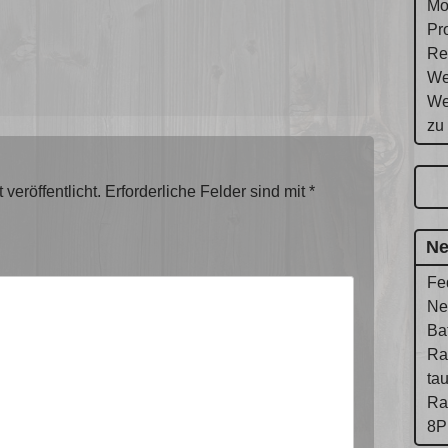
Mo
Pr
Re
We
We
zu
veröffentlicht.
Erforderliche Felder sind mit
*
Ne
Fe
Ne
Ba
Ra
ta
Ra
8P