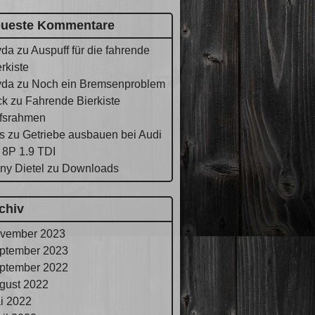
ueste Kommentare
yda
zu
Auspuff für die fahrende
rkiste
yda
zu
Noch ein Bremsenproblem
ck
zu
Fahrende Bierkiste
lfsrahmen
s
zu
Getriebe ausbauen bei Audi
 8P 1.9 TDI
ny Dietel
zu
Downloads
chiv
vember 2023
ptember 2023
ptember 2022
gust 2022
i 2022