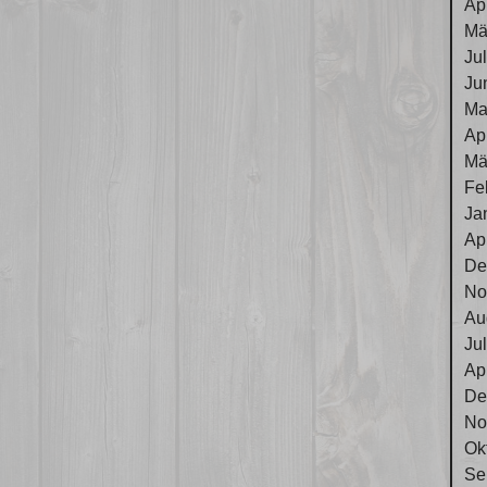
Ap
Mä
Ju
Ju
Ma
Ap
Mä
Fe
Ja
Ap
De
No
Au
Ju
Ap
De
No
Ok
Se