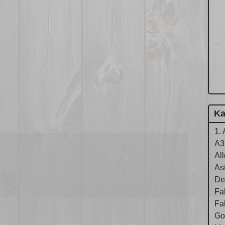
Ka
1. 
A3
Al
As
De
Fa
Fa
Gol