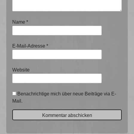
Name
*
E-Mail-Adresse
*
Website
Benachrichtige mich über neue Beiträge via E-
Mail.