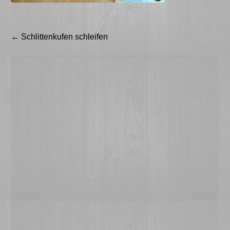
Beitragsnavigation
←
Schlittenkufen schleifen