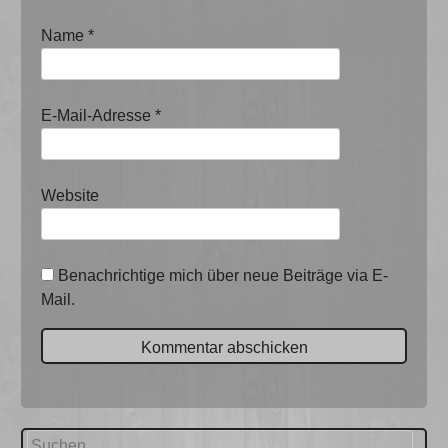
Name
*
E-Mail-Adresse
*
Website
Benachrichtige mich über neue Beiträge via E-
Mail.
Suchen